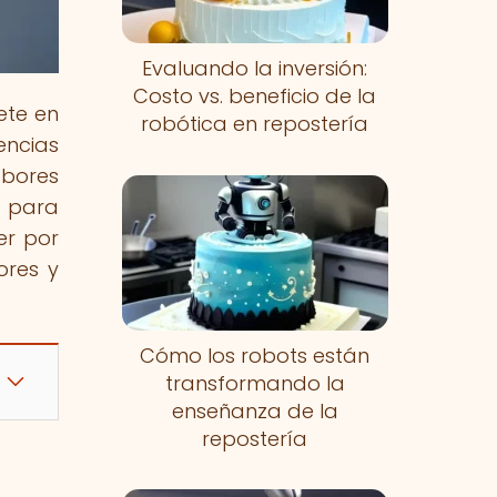
Evaluando la inversión:
Costo vs. beneficio de la
ete en
robótica en repostería
encias
abores
a para
er por
ores y
Cómo los robots están
transformando la
enseñanza de la
repostería