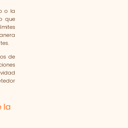
o o la
no que
ímites
manera
tes.
ros de
ciones
ividad
etedor
 la