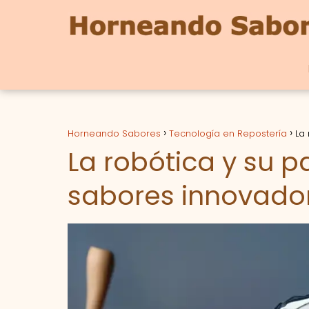
Horneando Sabores
Tecnología en Repostería
La
La robótica y su p
sabores innovador