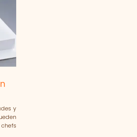
en
ades y
pueden
 chefs