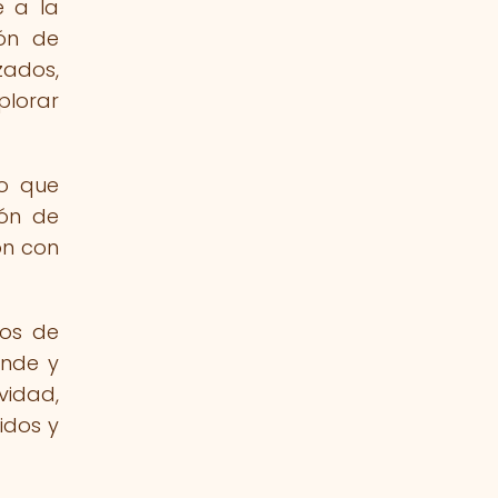
e a la
ón de
zados,
plorar
no que
ión de
ón con
nos de
ande y
vidad,
idos y