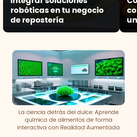
integrar soluciones
Có
robóticas en tu negocio
co
de repostería
un
La ciencia detrás del dulce: Aprende
química de alimentos de forma
interactiva con Realidad Aumentada