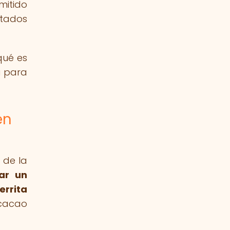
mitido
ltados
qué es
a para
en
 de la
ar un
errita
 cacao