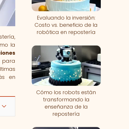
Evaluando la inversión:
Costo vs. beneficio de la
robótica en repostería
tería,
ómo la
iones
e para
ltimas
más en
Cómo los robots están
transformando la
enseñanza de la
repostería