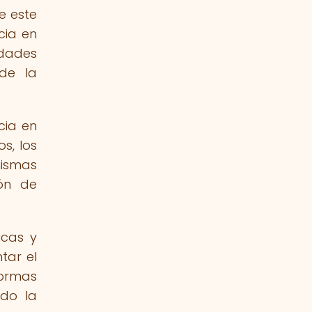
e este
cia en
idades
de la
cia en
s, los
ismas
ión de
icas y
tar el
formas
ndo la