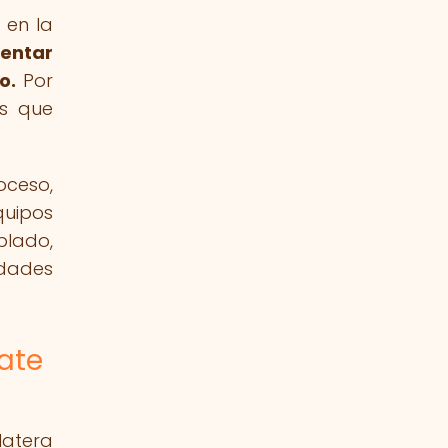
 en la
entar
o.
Por
os que
oceso,
quipos
plado,
edades
ate
latera