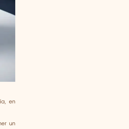
ía, en
ner un