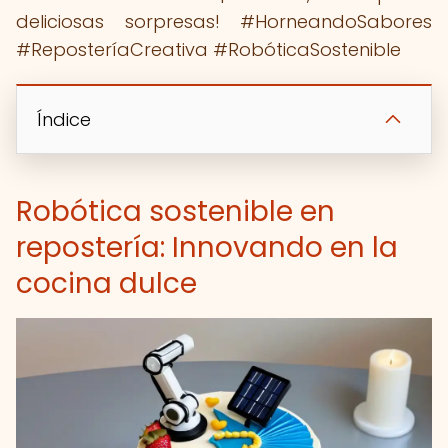
deliciosas sorpresas! #HorneandoSabores
#ReposteríaCreativa #RobóticaSostenible
Índice
Robótica sostenible en
repostería: Innovando en la
cocina dulce