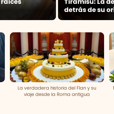
 raíces
Tiramisú: La de
detrás de su or
La verdadera historia del Flan y su
a
viaje desde la Roma antigua