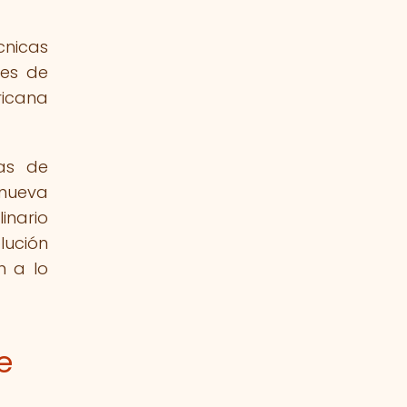
cnicas
les de
ricana
cas de
 nueva
inario
lución
n a lo
e