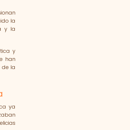
sionan
ido la
a y la
tica y
ue han
 de la
a
ica ya
izaban
licias