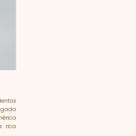
ientos
legada
mérica
a rica