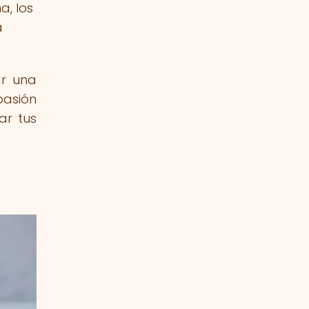
a, los
a
ar una
pasión
ar tus