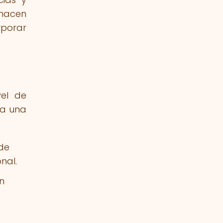
 hacen
rporar
vel de
 a una
 de
nal.
n