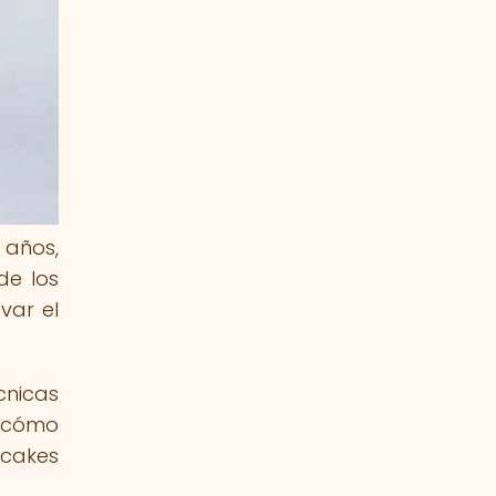
 años,
de los
var el
cnicas
e cómo
pcakes