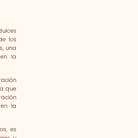
dulces
de los
s, una
 en la
ración
ea que
ración
 en la
os, es
cias y