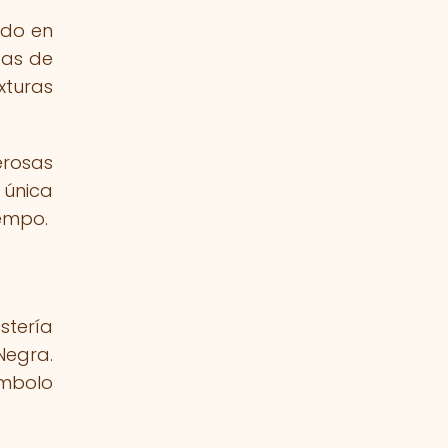
ado en
tas de
xturas
erosas
 única
iempo.
stería
Negra.
ímbolo