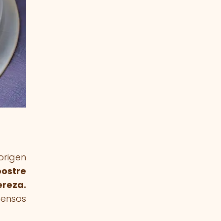
origen
postre
ereza.
densos