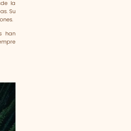
sde la
as. Su
ones.
es han
iempre