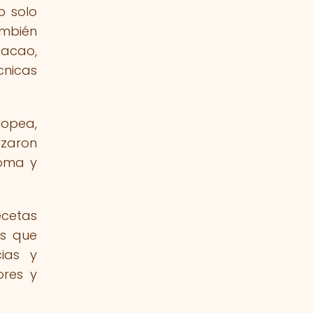
o solo
ambién
cacao,
cnicas
ropea,
izaron
roma y
ecetas
as que
ias y
ores y