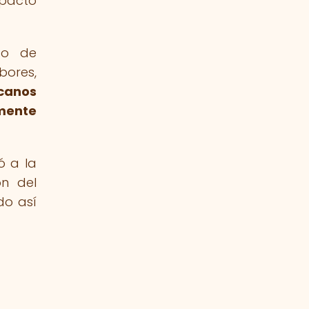
mpacto
co de
bores,
icanos
amente
ó a la
ón del
do así