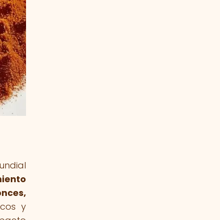
undial
miento
onces,
icos y