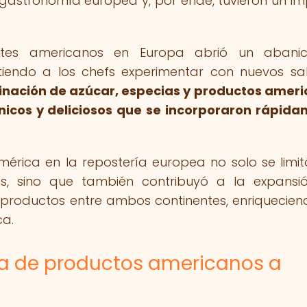
gastronomía europea y, por ende, tuvieron un i
entes americanos en Europa abrió un abani
itiendo a los chefs experimentar con nuevos sa
nación de azúcar, especias y productos amer
únicos y deliciosos que se incorporaron rápid
mérica en la repostería europea no solo se limit
es, sino que también contribuyó a la expansi
 productos entre ambos continentes, enriquecien
ca.
da de productos americanos a