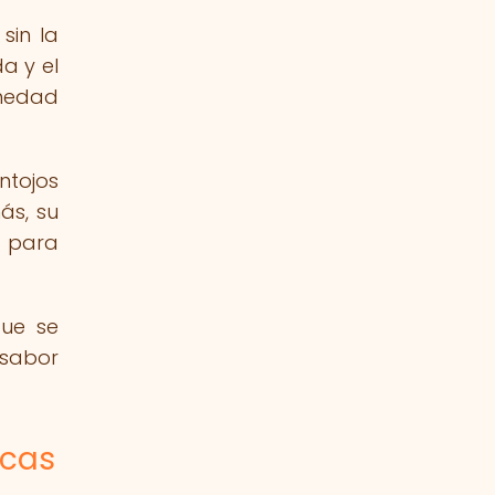
sin la
a y el
rmedad
ntojos
ás, su
e para
que se
 sabor
acas