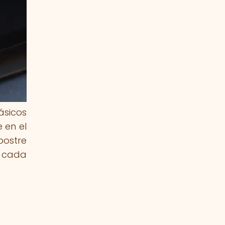
ásicos
 en el
postre
n cada