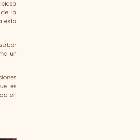
iciosa
 de la
a esta
 sabor
omo un
ciones
que es
dad en