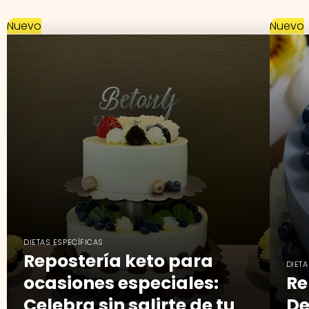
Nuevo
Nuevo
DIETAS ESPECÍFICAS
Repostería keto para
DIETA
ocasiones especiales:
Re
Celebra sin salirte de tu
De