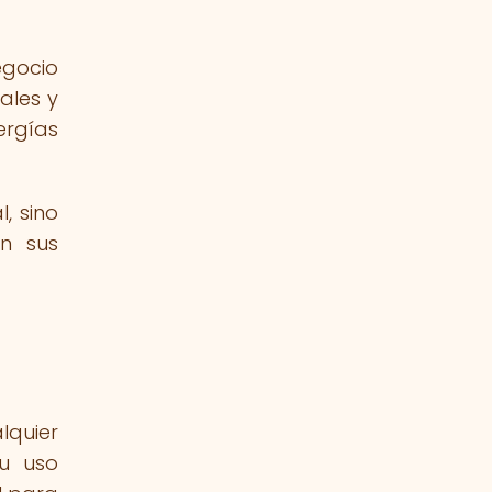
egocio
ales y
ergías
, sino
on sus
lquier
su uso