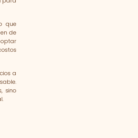
l para
no que
gen de
doptar
costos
cios a
sable.
, sino
l.