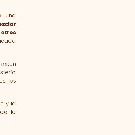
 a una
zclar
 otros
licada
rmiten
stería
s, los
e y la
 de la