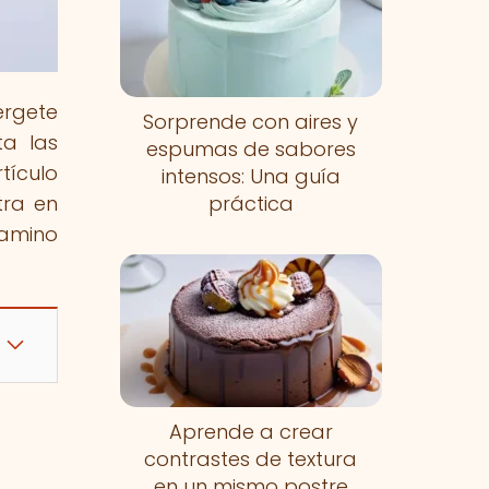
érgete
Sorprende con aires y
ta las
espumas de sabores
tículo
intensos: Una guía
ntra en
práctica
camino
Aprende a crear
contrastes de textura
en un mismo postre