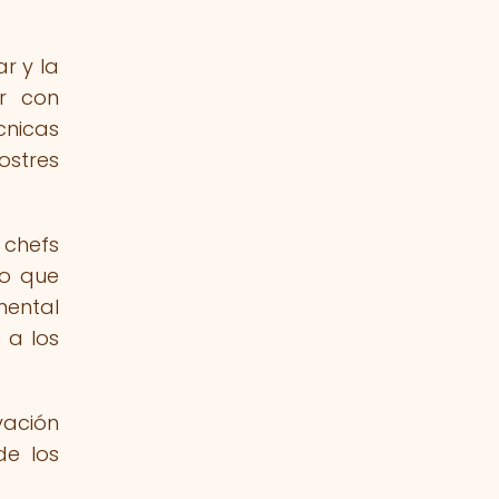
r y la
r con
cnicas
ostres
 chefs
Lo que
mental
 a los
vación
de los