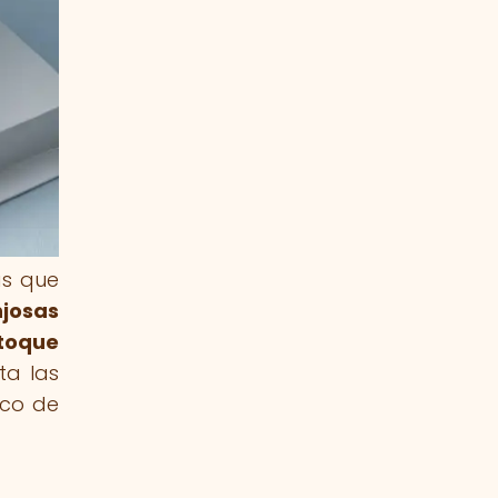
as que
njosas
 toque
ta las
ico de