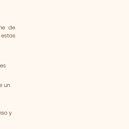
rie de
 estas
nes
e un
nso y