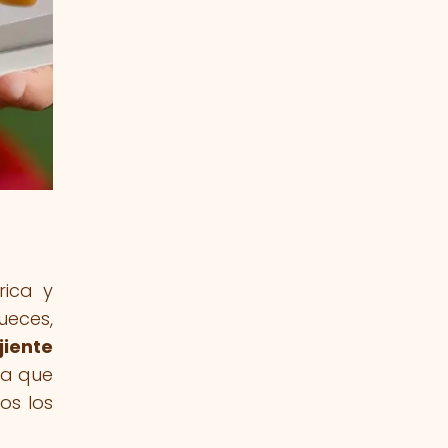
rica y
ueces,
jiente
ya que
os los