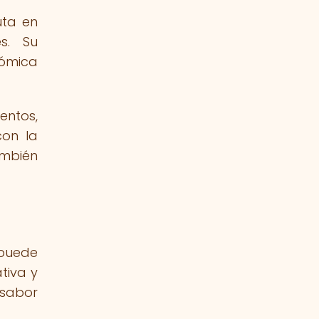
uta en
es. Su
nómica
entos,
con la
ambién
 puede
tiva y
 sabor