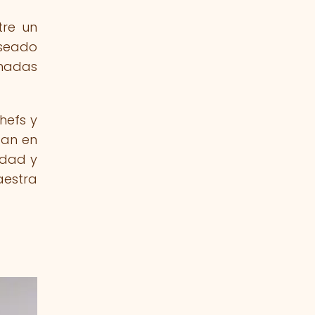
tre un
aseado
anadas
hefs y
gan en
idad y
aestra