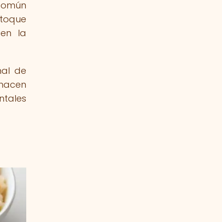
 común
 toque
 en la
nal de
 hacen
ntales