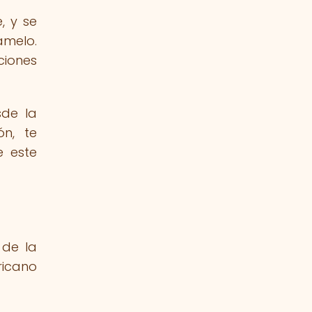
, y se
amelo.
ciones
sde la
ón, te
e este
 de la
ricano