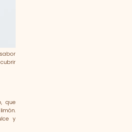
 sabor
cubrir
o, que
limón.
lce y