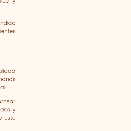
lce y
endido
ientes
alidad
rmanas
al.
ornear
masa y
e este