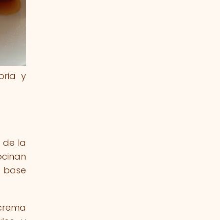
oria y
 de la
ocinan
a base
 crema