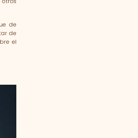
 otros
que de
tar de
bre el