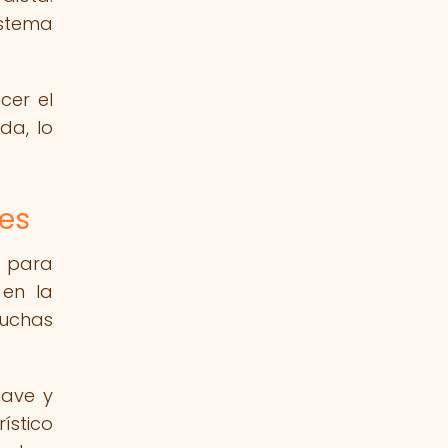
istema
cer el
da, lo
res
s para
 en la
muchas
uave y
ístico