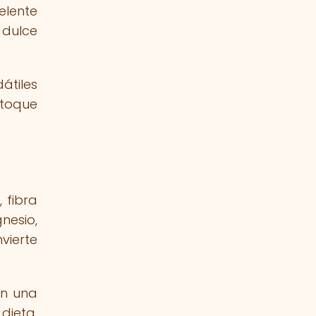
elente
 dulce
átiles
 toque
 fibra
nesio,
nvierte
en una
dieta.