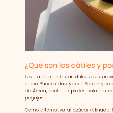
¿Qué son los dátiles y po
Los dátiles son frutas dulces que pro
como Phoenix dactylifera. Son ampliame
de África, tanto en platos salados c
pegajosa.
Como alternativa al azúcar refinado, 