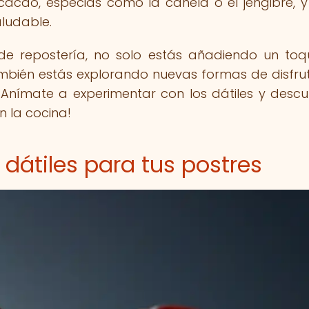
acao, especias como la canela o el jengibre, y
aludable.
s de repostería, no solo estás añadiendo un to
 también estás explorando nuevas formas de disfru
¡Anímate a experimentar con los dátiles y descu
 la cocina!
dátiles para tus postres