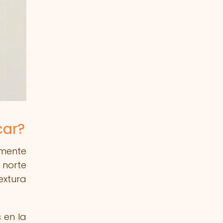
car?
amente
 norte
extura
 en la