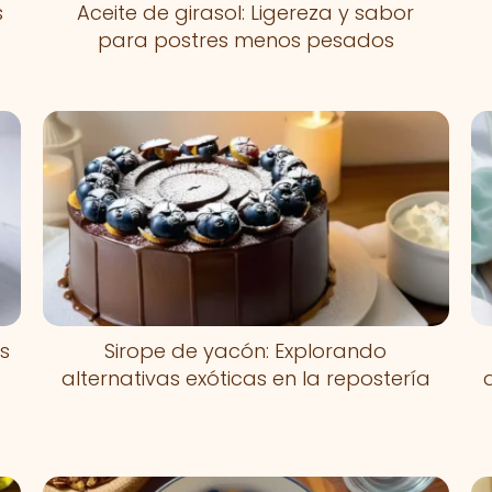
s
Aceite de girasol: Ligereza y sabor
para postres menos pesados
os
Sirope de yacón: Explorando
alternativas exóticas en la repostería