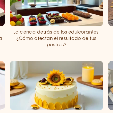
La ciencia detrás de los edulcorantes:
a
¿Cómo afectan el resultado de tus
postres?