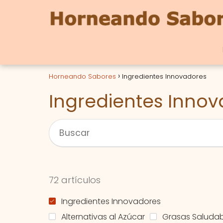
Horneando Sabores
Ingredientes Innovadores
Ingredientes Inno
72 artículos
Ingredientes Innovadores
Alternativas al Azúcar
Grasas Saludab