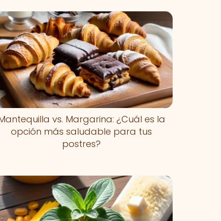
Mantequilla vs. Margarina: ¿Cuál es la
opción más saludable para tus
postres?