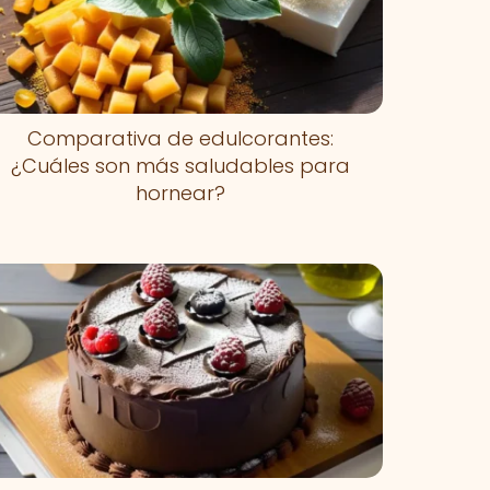
Comparativa de edulcorantes:
¿Cuáles son más saludables para
hornear?