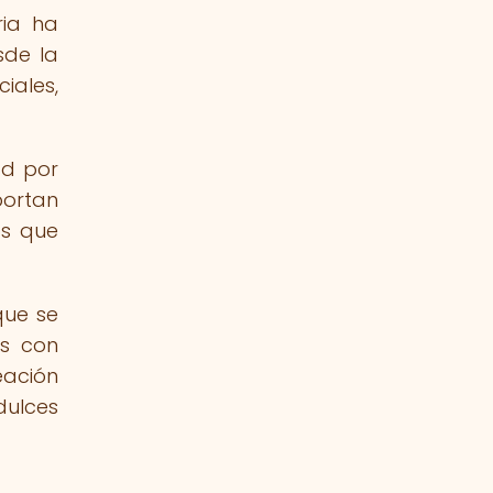
ria ha
sde la
iales,
ad por
portan
os que
que se
as con
eación
dulces