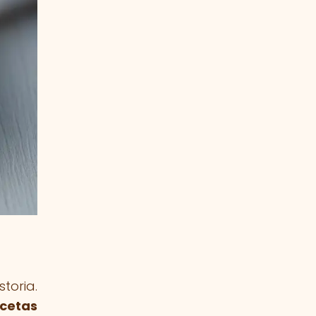
toria.
cetas