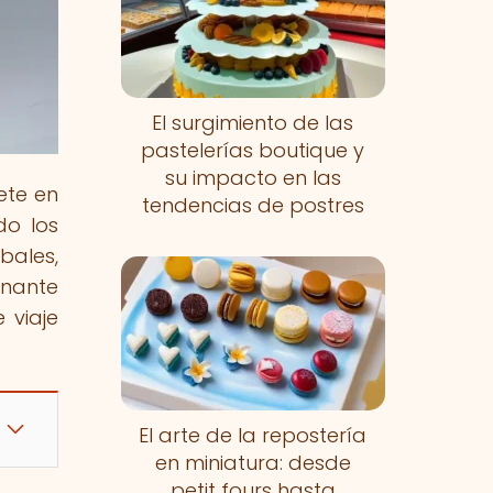
El surgimiento de las
pastelerías boutique y
su impacto en las
ete en
tendencias de postres
do los
bales,
inante
 viaje
El arte de la repostería
en miniatura: desde
petit fours hasta