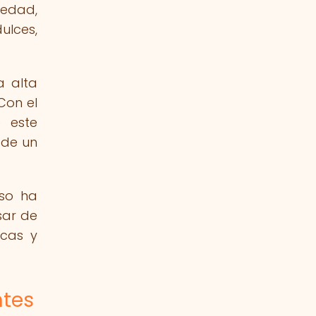
üedad,
ulces,
a alta
Con el
e este
 de un
uso ha
sar de
icas y
ntes