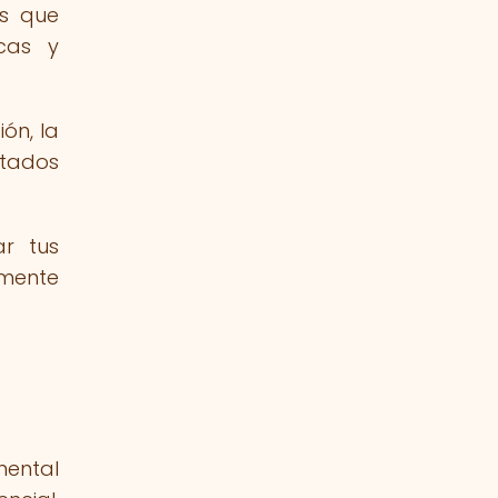
es que
icas y
ón, la
ltados
ar tus
lmente
mental