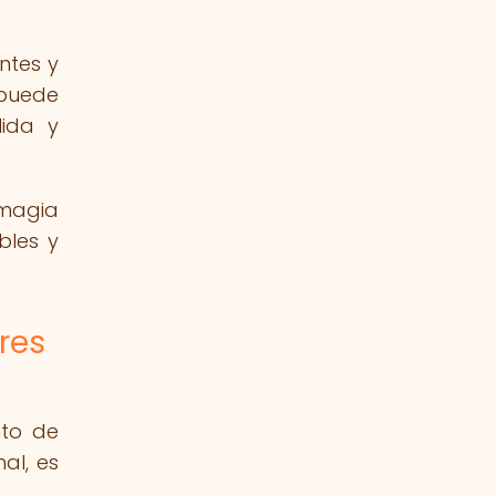
ntes y
 puede
lida y
 magia
bles y
res
nto de
al, es