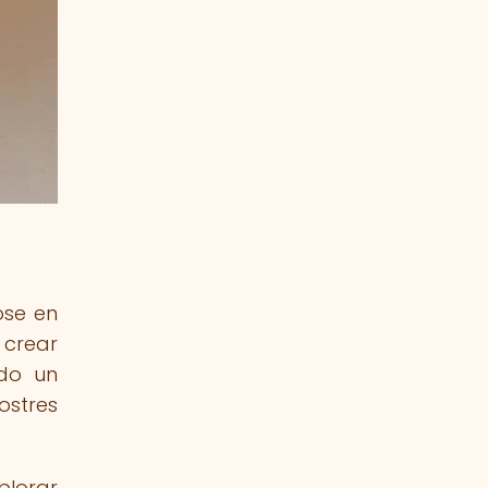
ose en
 crear
ido un
ostres
plorar