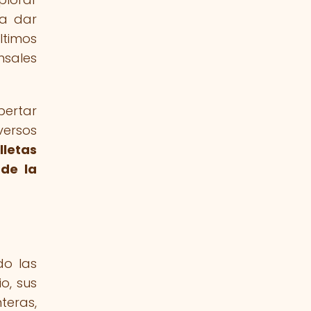
ra dar
ltimos
nsales
pertar
versos
letas
 de la
do las
o, sus
teras,