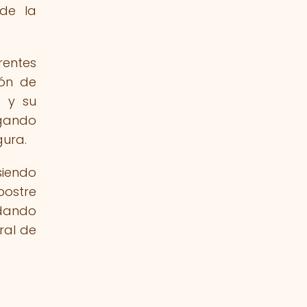
 de la
rentes
ión de
a y su
egando
gura.
siendo
postre
ndando
ral de