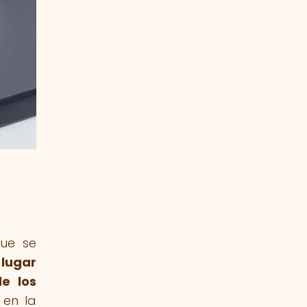
que se
 lugar
de los
 en la