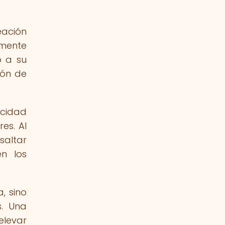
eación
amente
o a su
ión de
acidad
es. Al
saltar
en los
, sino
s. Una
elevar