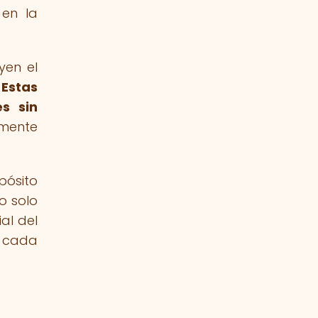
 en la
yen el
.
Estas
s sin
lmente
pósito
o solo
al del
e cada