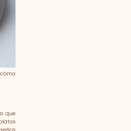
y cómo
no que
platos
iseños