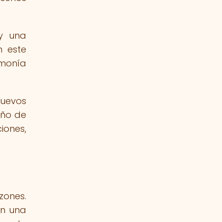
 y una
n este
rmonía
nuevos
eño de
iones,
zones.
an una