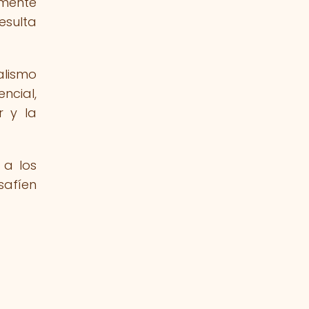
amente
esulta
alismo
ncial,
r y la
 a los
safíen