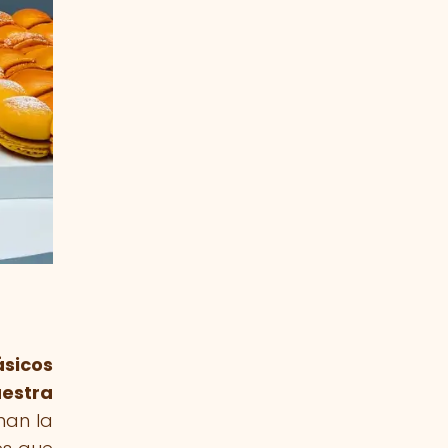
ásicos
aestra
nan la