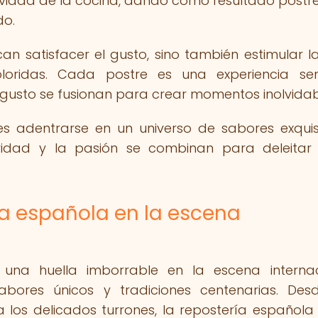
atividad de la cocina, dando como resultado postr
do.
n satisfacer el gusto, sino también estimular la
loridas. Cada postre es una experiencia sen
el gusto se fusionan para crear momentos inolvidab
es adentrarse en un universo de sabores exquis
ividad y la pasión se combinan para deleitar
ría española en la escena
una huella imborrable en la escena internac
bores únicos y tradiciones centenarias. Des
los delicados turrones, la repostería española