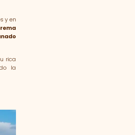
s y en
crema
ganado
u rica
ndo la