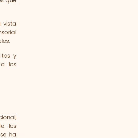
es que
 vista
sorial
les.
itos y
 a los
ional,
de los
 se ha