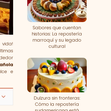
Sabores que cuentan
historias: La repostería
marroquí y su legado
 vida!
cultural
ltimas
ededor
pañola
ulce e
Dulzura sin fronteras:
Cómo la repostería
sudamericana está