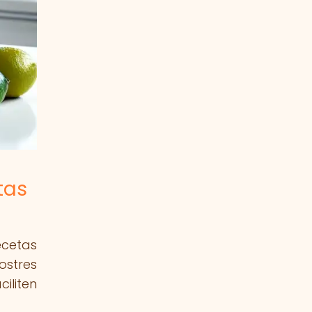
tas
ecetas
ostres
iliten