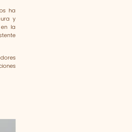
cos ha
cura y
 en la
stente
idores
ciones