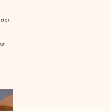
ustos
,
 un