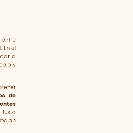
 entre
 En el
ldar a
bajo y
btener
os de
ientes
 Justo
abajan