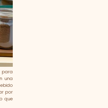
l para
en una
debido
ar por
no que