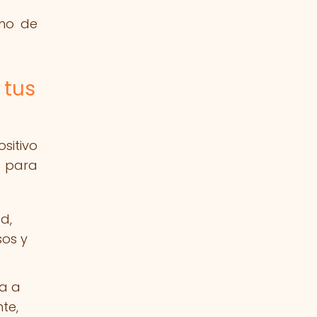
ino de
 tus
sitivo
s para
d,
sos y
ya a
te,