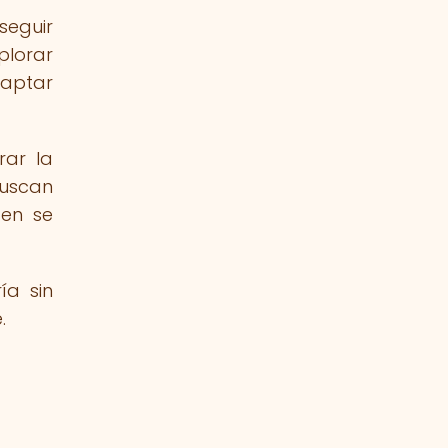
seguir
plorar
daptar
rar la
buscan
ten se
ía sin
.