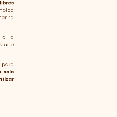
libres
mplica
harina
n a la
estado
a para
o solo
ntizar