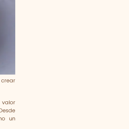
 crear
 valor
 Desde
omo un