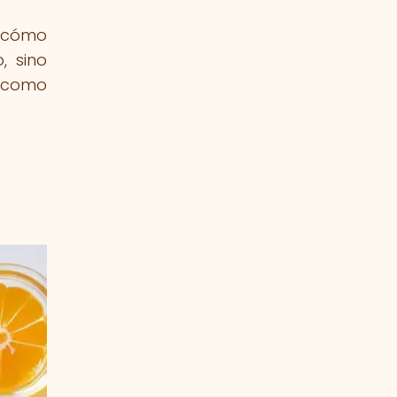
e cómo
, sino
r como