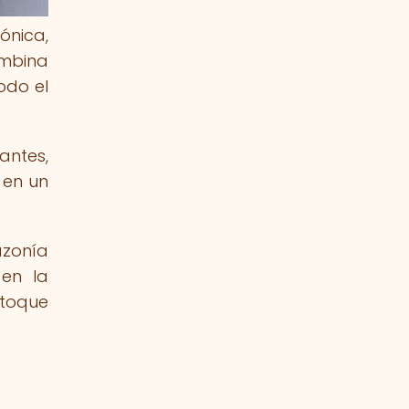
ónica,
ombina
odo el
antes,
 en un
azonía
 en la
 toque