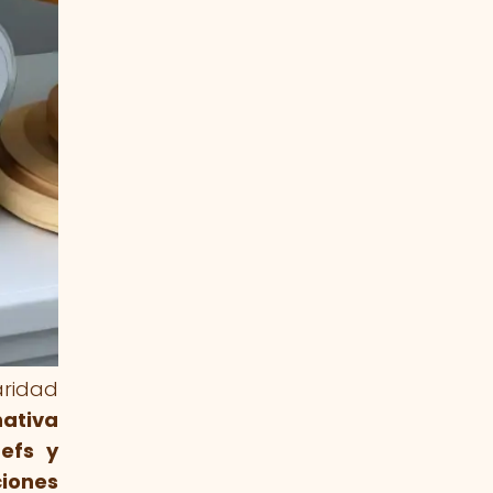
aridad
nativa
hefs y
iones