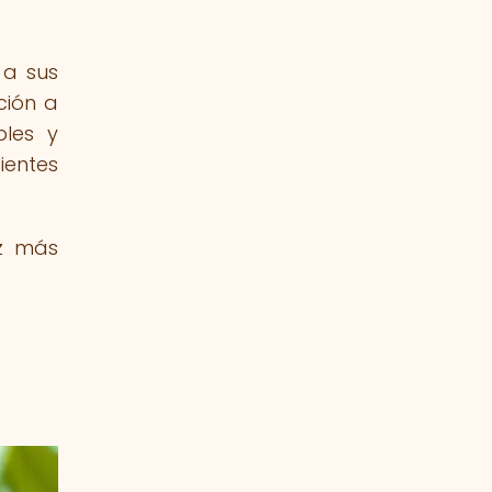
 a sus
ción a
bles y
ientes
ez más