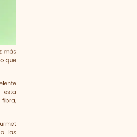
ez más
lo que
elente
e esta
fibra,
ourmet
a las