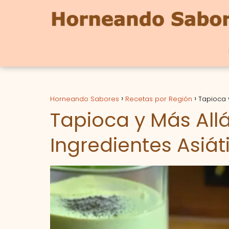
Horneando Sabores
Recetas por Región
Tapioca 
Tapioca y Más All
Ingredientes Asiát