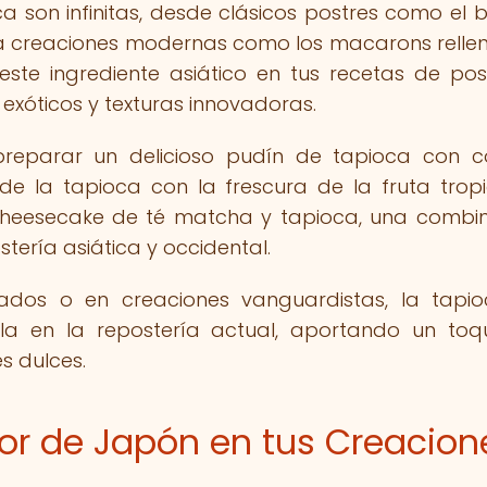
ca son infinitas, desde clásicos postres como el 
sta creaciones modernas como los macarons relle
ste ingrediente asiático en tus recetas de pos
exóticos y texturas innovadoras.
preparar un delicioso pudín de tapioca con 
 la tapioca con la frescura de la fruta tropi
 cheesecake de té matcha y tapioca, una combi
tería asiática y occidental.
tados o en creaciones vanguardistas, la tapi
lla en la repostería actual, aportando un to
s dulces.
lor de Japón en tus Creacion