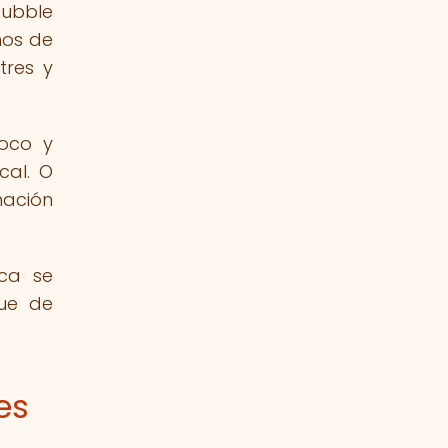
bubble
nos de
tres y
coco y
cal. O
nación
oca se
que de
es