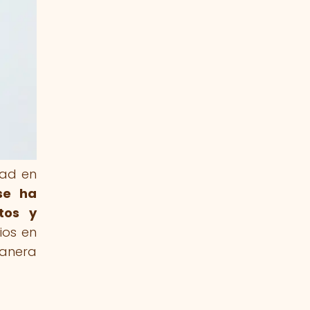
dad en
 se ha
tos y
ios en
anera