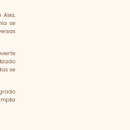
 Asia,
mía se
ersas
vierte
lizado
das se
egrado
amplia