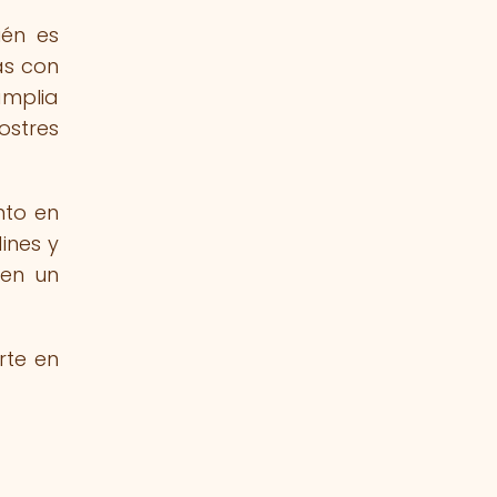
ién es
as con
amplia
ostres
nto en
ines y
 en un
rte en