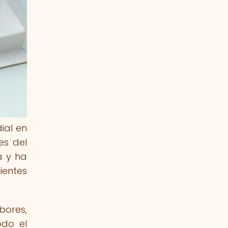
ial en
es del
a y ha
ientes
bores,
odo el