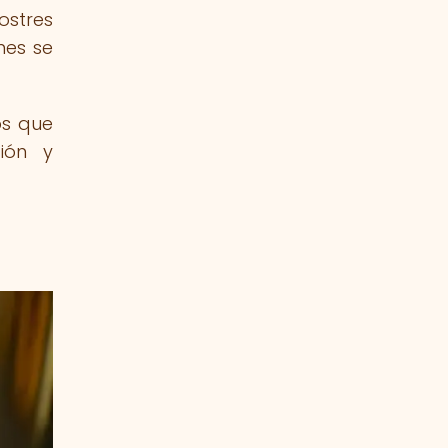
ostres
nes se
os que
ción y