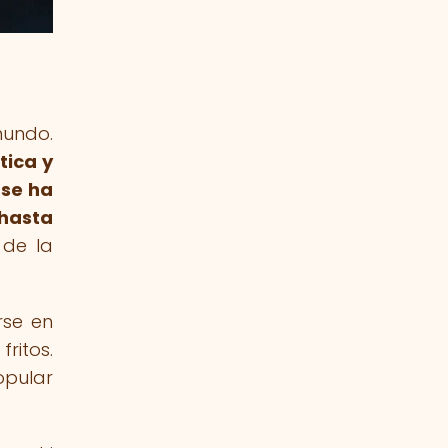
mundo.
tica y
 se ha
 hasta
 de la
rse en
ritos.
opular