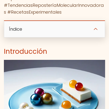
#TendenciasReposteríaMolecularInnovadora
s #RecetasExperimentales
Índice
Introducción