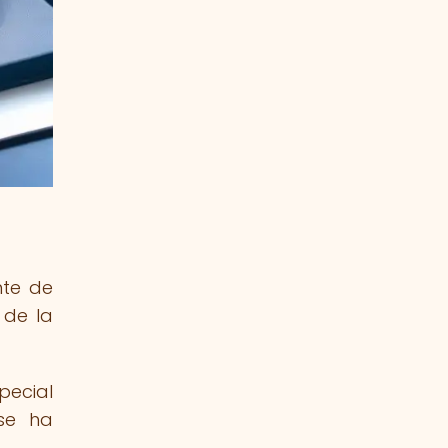
nte de
 de la
pecial
 se ha