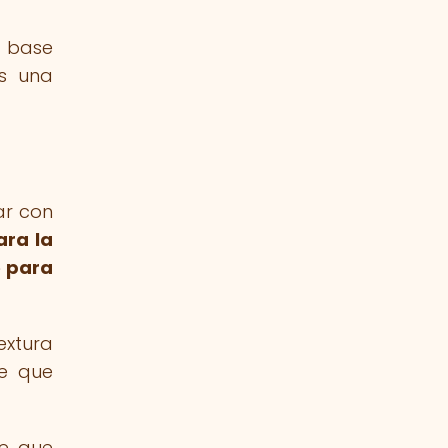
a base
es una
ar con
ara la
e para
extura
te que
te que