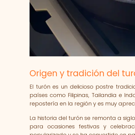
Origen y tradición del tu
El turón es un delicioso postre tradic
países como Filipinas, Tailandia e Ind
repostería en la región y es muy apreci
La historia del turón se remonta a si
para ocasiones festivas y celebra
popularizado y se ha convertido en par