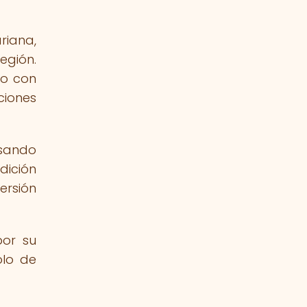
riana,
egión.
do con
ciones
asando
dición
ersión
por su
olo de