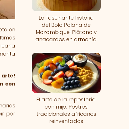
La fascinante historia
del Bolo Polana de
ete en
Mozambique: Plátano y
ltimas
anacardos en armonía
ricana
imenta
arte!
an con
El arte de la repostería
narias
con mijo: Postres
ir por
tradicionales africanos
reinventados