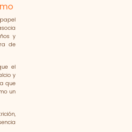
samo
 papel
asocia
años y
tra de
que el
lcio y
 a que
omo un
ición,
sencia