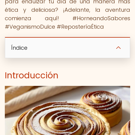
para endulzar tu día de una manera más
ética y deliciosa? ¡Adelante, la aventura
comienza aquí! #HorneandoSabores
#VeganismoDulce #ReposteríaÉtica
Índice
Introducción