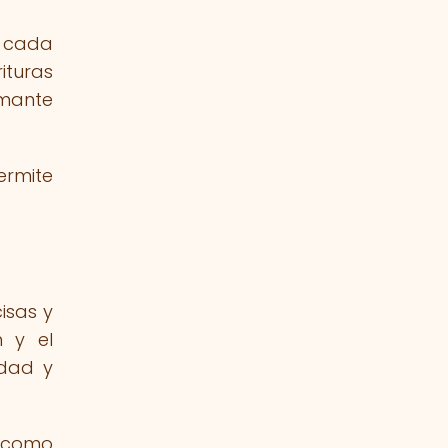
r cada
ituras
amante
ermite
isas y
n y el
idad y
a como