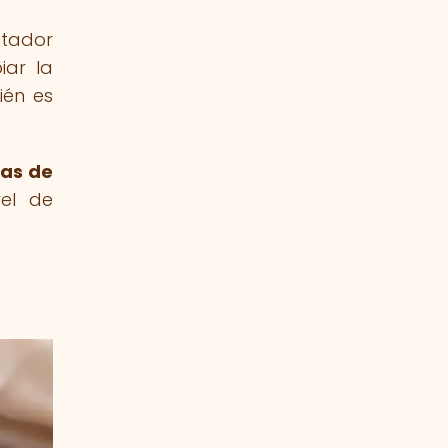
ptador
iar la
ién es
cas de
vel de