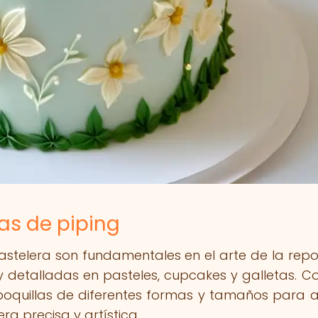
cas de piping
stelera son fundamentales en el arte de la repo
 detalladas en pasteles, cupcakes y galletas. Co
boquillas de diferentes formas y tamaños para a
 precisa y artística.