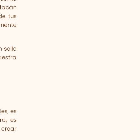
stacan
de tus
mente
 sello
aestra
es, es
a, es
 crear