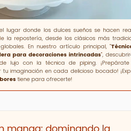
 el lugar donde los dulces sueños se hacen rea
 la repostería, desde los clásicos más tradici
lobales. En nuestro artículo principal, "
Técnic
era para decoraciones intrincadas
", descubri
de lujo con la técnica de piping. ¡Prepárat
r tu imaginación en cada delicioso bocado! ¡Exp
bores
tiene para ofrecerte!
on manga: dominando la