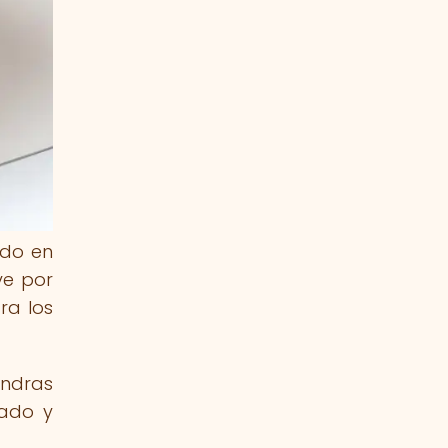
ido en
ve por
ra los
endras
nado y