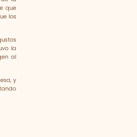
ce que
ue los
gustos
uvo la
gen al
esa, y
itando