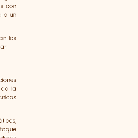
es con
a a un
an los
ar.
ciones
 de la
cnicas
ticos,
 toque
ilares