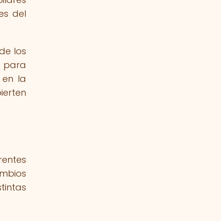
es del
de los
 para
 en la
ierten
rentes
ambios
tintas