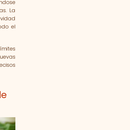
éndose
as. La
ividad
odo el
ímites
nuevas
ecisos
de