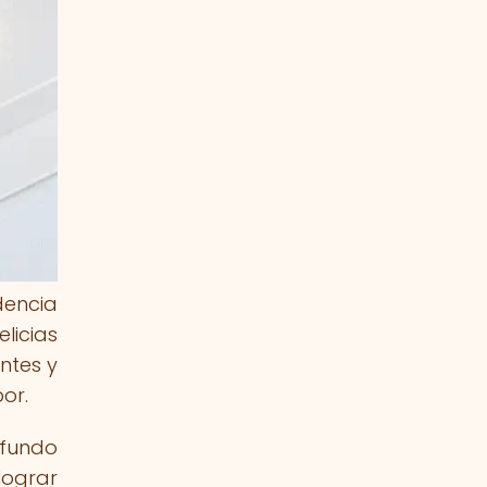
dencia
licias
ntes y
or.
ofundo
lograr