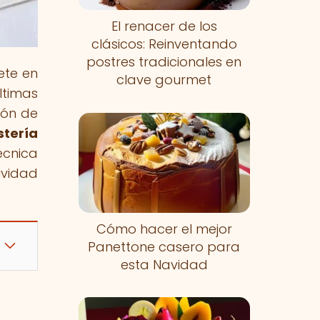
El renacer de los
clásicos: Reinventando
postres tradicionales en
ete en
clave gourmet
ltimas
ión de
stería
écnica
ividad
Cómo hacer el mejor
Panettone casero para
esta Navidad