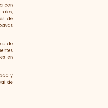
sa con
rales,
nes de
 bayas
que de
ientes
ces en
idad y
eal de