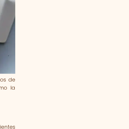
ios de
ómo la
ientes