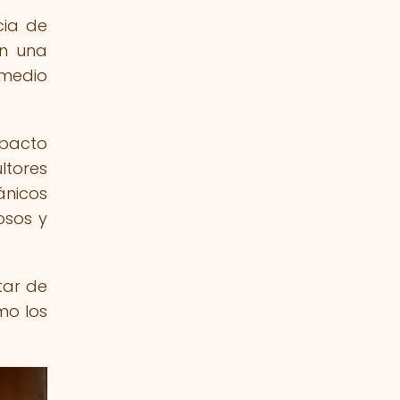
cia de
en una
 medio
mpacto
ltores
ánicos
osos y
tar de
mo los