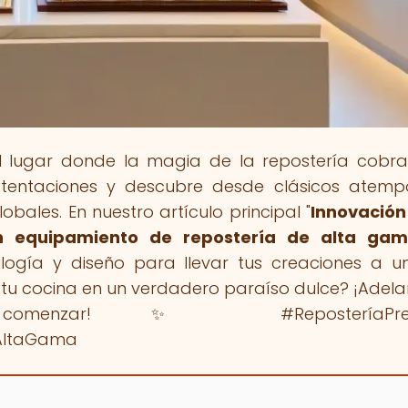
el lugar donde la magia de la repostería cobra
entaciones y descubre desde clásicos atemp
bales. En nuestro artículo principal "
Innovación
en equipamiento de repostería de alta ga
logía y diseño para llevar tus creaciones a un
r tu cocina en un verdadero paraíso dulce? ¡Adelan
omenzar! ✨ #ReposteríaPrem
aAltaGama