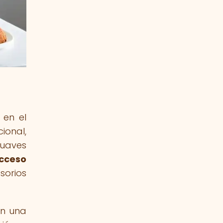
 en el
ional,
suaves
acceso
sorios
en una