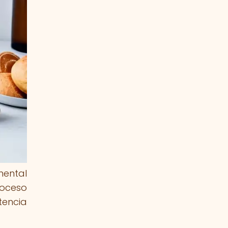
mental
roceso
tencia