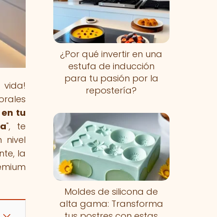
¿Por qué invertir en una
estufa de inducción
para tu pasión por la
 vida!
repostería?
orales
 en tu
ma
", te
 nivel
te, la
ium
Moldes de silicona de
alta gama: Transforma
tus postres con estas