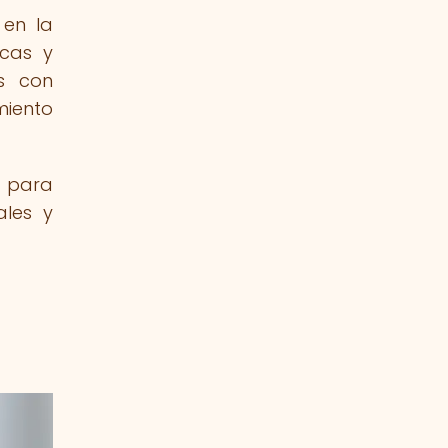
 en la
icas y
os con
miento
o para
ales y