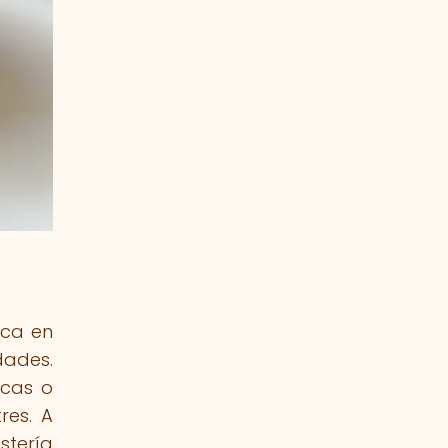
oca en
dades.
icas o
res. A
stería