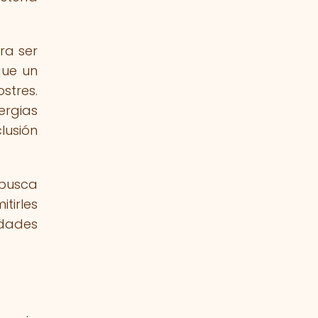
ra ser
que un
stres.
ergias
lusión
 busca
tirles
dades