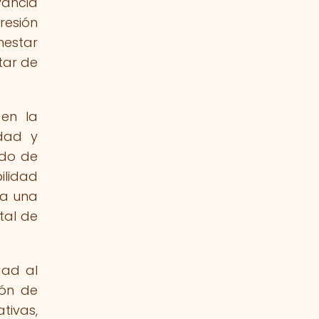
vancia
resión
nestar
tar de
 en la
idad y
ado de
ilidad
da una
tal de
dad al
ión de
tivas,