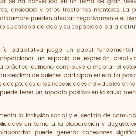
ntal se ha convertido en un tema de gran rele
s, ansiedad y otros trastornos mentales. La p
incertidumbre pueden afectar negativamente el bie
o su calidad de vida y su capacidad para disfru
ería adaptativa juega un papel fundamental
roporcionar un espacio de expresión, creativ
a práctica culinaria contribuye a mejorar el est
a autoestima de quienes participan en ella. La posib
es adaptados a las necesidades individuales brin
 puede tener un impacto positivo en la salud men
enta la inclusión social y el sentido de comuni
bilidades en torno a la elaboración y degustac
olaborativa puede generar conexiones significa