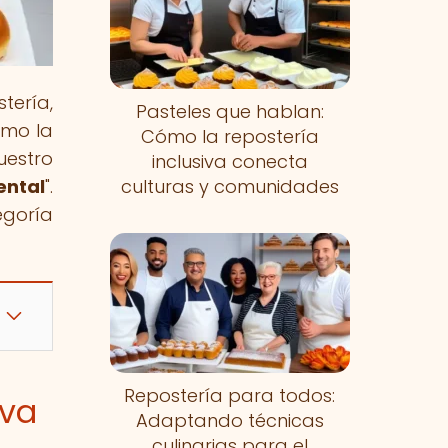
tería,
Pasteles que hablan:
ómo la
Cómo la repostería
uestro
inclusiva conecta
ental
".
culturas y comunidades
egoría
Repostería para todos:
iva
Adaptando técnicas
culinarias para el