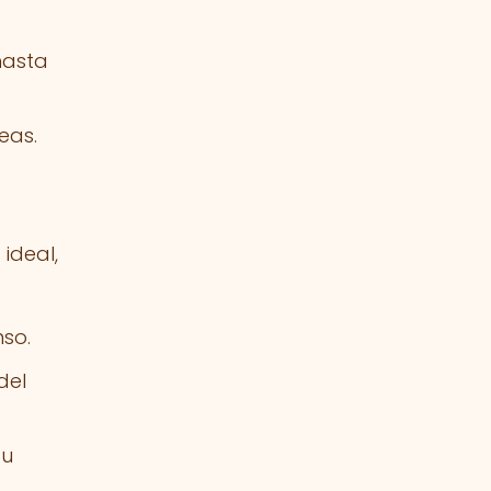
hasta
eas.
ideal,
nso.
del
tu