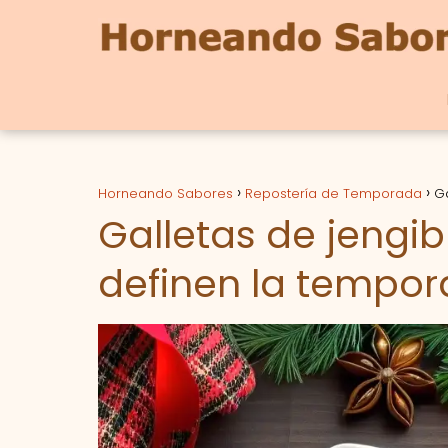
Horneando Sabores
Repostería de Temporada
G
Galletas de jengi
definen la tempo