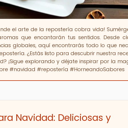
onde el arte de la repostería cobra vida! Sumérg
romas que encantarán tus sentidos. Desde cl
cias globales, aquí encontrarás todo lo que nec
epostería. ¿Estás listo para descubrir nuestra rec
d? ¡Sigue explorando y déjate inspirar por la ma
gibre #navidad #repostería #HorneandoSabores
ara Navidad: Deliciosas y