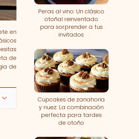
Peras al vino: Un clásico
otoñal reinventado
para sorprender a tus
ete en
invitados
ásicos
esitas
eta de
gia de
Cupcakes de zanahoria
y nuez: La combinación
perfecta para tardes
de otoño