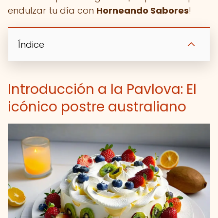
endulzar tu día con
Horneando Sabores
!
Índice
Introducción a la Pavlova: El
icónico postre australiano