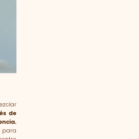
ezclar
vés de
encia.
d para