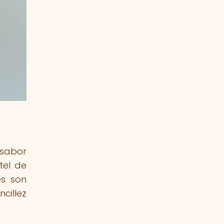
 sabor
tel de
es son
cillez