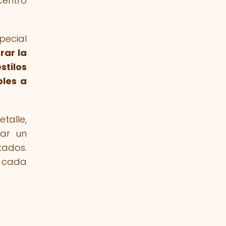
centro
pecial
rar la
stilos
bles a
talle,
mar un
tados.
e cada