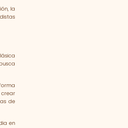
ón, la
distas
ásica
 busca
 forma
 crear
ias de
dia en