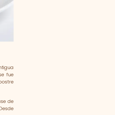
ntigua
se fue
postre
ase de
 Desde