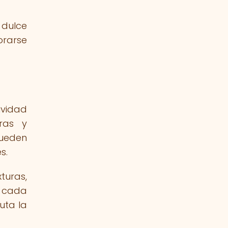
 dulce
orarse
ividad
ras y
pueden
s.
xturas,
n cada
uta la