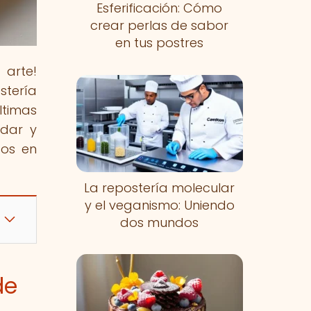
Esferificación: Cómo
crear perlas de sabor
en tus postres
 arte!
stería
ltimas
adar y
cos en
La repostería molecular
y el veganismo: Uniendo
dos mundos
de