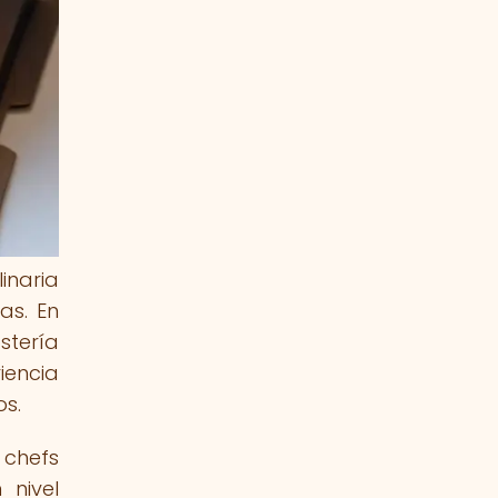
inaria
as. En
stería
iencia
s.
 chefs
 nivel