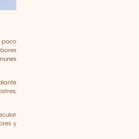
s poco
abores
omunes
diante
stres,
ecular
ores y