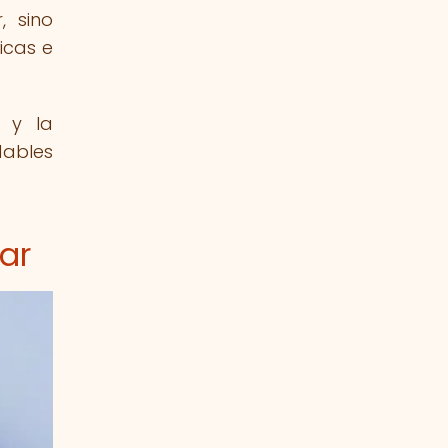
, sino
icas e
n y la
dables
ar