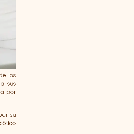
de los
 a sus
da por
por su
iótico