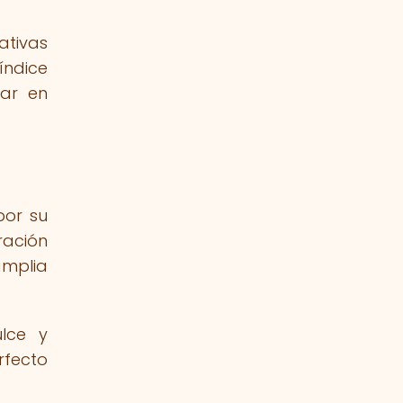
ativas
índice
car en
por su
ración
amplia
lce y
rfecto