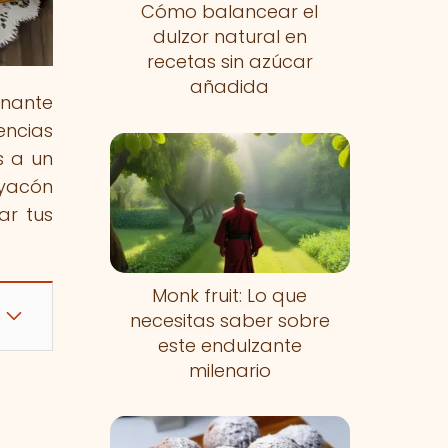
Cómo balancear el
dulzor natural en
recetas sin azúcar
añadida
inante
encias
s a un
 yacón
ar tus
Monk fruit: Lo que
necesitas saber sobre
este endulzante
milenario