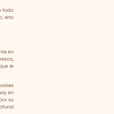
n todo
, sino
nte en
resca,
que le
países
hoy en
por su
atural