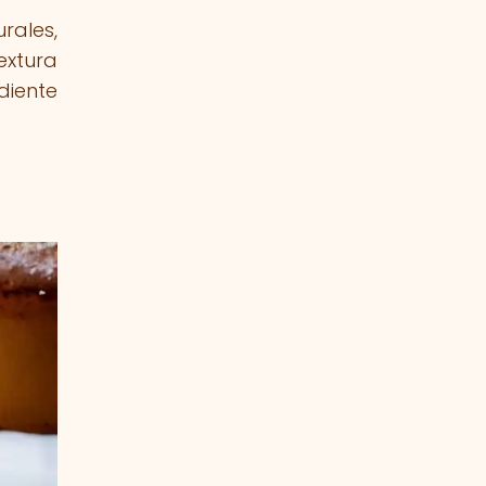
rales,
extura
diente