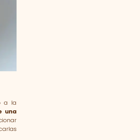
o a la
e una
cionar
carlas