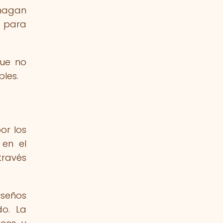
 hagan
e para
que no
les.
or los
 en el
través
iseños
do. La