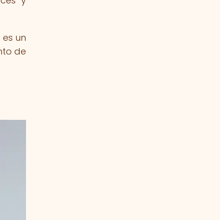
eces y
 es un
nto de