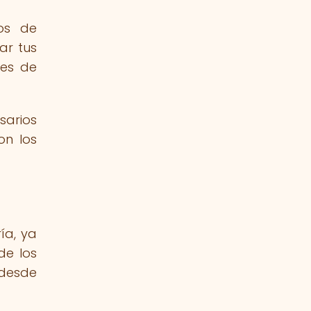
ios de
ar tus
des de
sarios
on los
ía, ya
de los
 desde