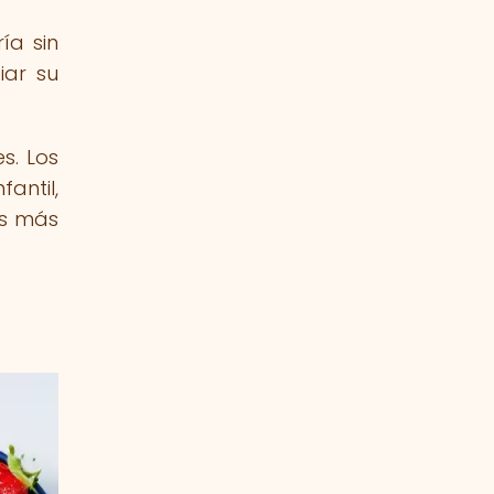
ía sin
iar su
s. Los
antil,
os más