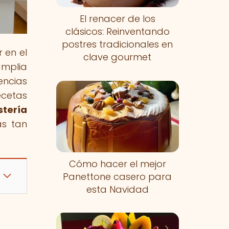
El renacer de los
clásicos: Reinventando
postres tradicionales en
r en el
clave gourmet
amplia
encias
ecetas
tería
as tan
Cómo hacer el mejor
Panettone casero para
esta Navidad