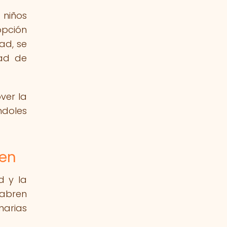
 niños
opción
ad, se
dad de
ver la
ndoles
ten
d y la
 abren
narias