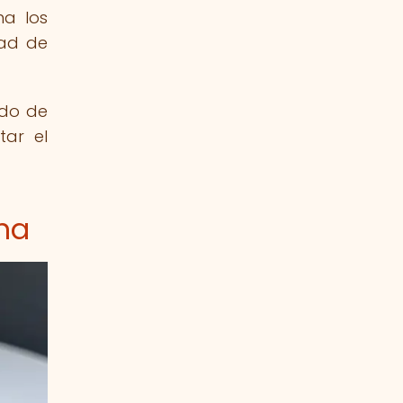
ma los
dad de
do de
tar el
na