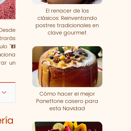
El renacer de los
clásicos: Reinventando
postres tradicionales en
 Desde
clave gourmet
trarás
lo "
El
uciona
rar un
Cómo hacer el mejor
Panettone casero para
esta Navidad
ría