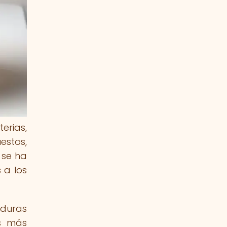
erias,
estos,
 se ha
 a los
aduras
os más