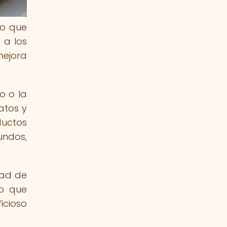
no que
 a los
mejora
o o la
atos y
ductos
undos,
dad de
lo que
icioso